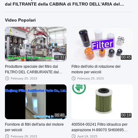
dal FILTRANTE della CABINA di FILTRO DELL'ARIA del
FILTRO dell'OLIO
Video Popolari
00:31
00:45
Produttore speciale del filtro dal
Filtro dell'olio di rotazione del
FILTRO DEL CARBURANTE dal
motore per veicoli
FILTRANTE della CABINA di FILTRO
February 25, 2023
February 25, 2023
DELL'ARIA del FILTRO dell'OLIO
00:40
00:18
Fornitore di filtri dell'aria del motore
400504-00241 Filtro idraulico per
per veicoli
aspirazione H-89070 SH60695
Filtro idraulico per aspirazione di
February 28, 2023
April 19, 2025