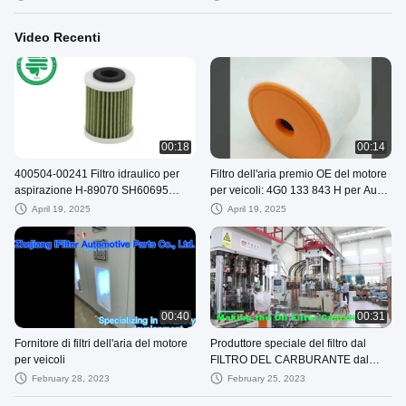
olio
Video Recenti
00:18
00:14
400504-00241 Filtro idraulico per
Filtro dell'aria premio OE del motore
aspirazione H-89070 SH60695
per veicoli: 4G0 133 843 H per Audi
Filtro idraulico per aspirazione di
A6 con 2.0L Turbo (12-19)
April 19, 2025
April 19, 2025
olio
00:40
00:31
Fornitore di filtri dell'aria del motore
Produttore speciale del filtro dal
per veicoli
FILTRO DEL CARBURANTE dal
FILTRANTE della CABINA di FILTRO
February 28, 2023
February 25, 2023
DELL'ARIA del FILTRO dell'OLIO