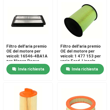
Circa noi
Giro della fabbrica
Controllo di qualità
Filtro dell'aria premio
Filtro dell'aria premio
OE del motore per
OE del motore per
veicoli: 16546-4BA1A
veicoli: 1 477 153 per
Contattici
per Nissan Rogue,
vario Ford, Lincoln
Qashqai (14-19)
MKC (07-22)
Invia richiesta
Invia richiesta
Descrizione di
Descrizione di
prodotto
prodotto
Notizie
Filtri dell'aria del motore per veicoli
Filtri dell'aria automobilistici della cabina