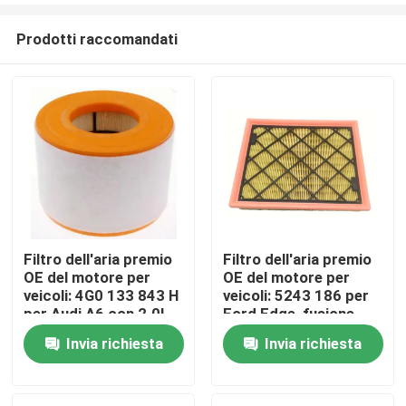
Prodotti raccomandati
Filtro dell'aria premio
Filtro dell'aria premio
OE del motore per
OE del motore per
Casa
veicoli: 4G0 133 843 H
veicoli: 5243 186 per
per Audi A6 con 2.0L
Ford Edge, fusione,
Turbo (12-19)
Lincoln MKZ
Invia richiesta
Invia richiesta
Prodotti
Video