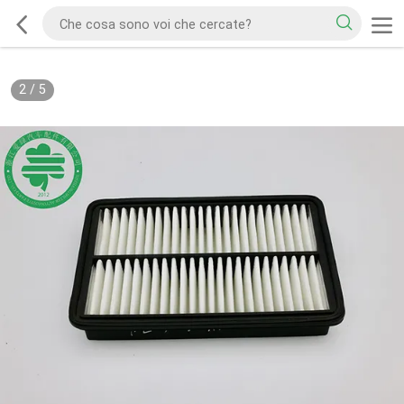
2
/
5