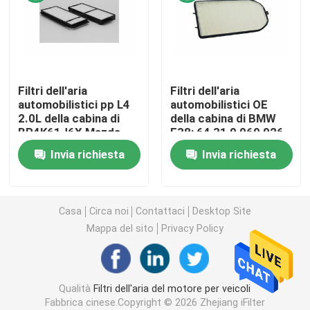
Filtro da combustibile per automobili
Filtri dell'olio della cartuccia
Filtri dell'aria
Filtri dell'aria
automobilistici pp L4
automobilistici OE
2.0L della cabina di
della cabina di BMW
Rotazione sui filtri dell'olio
BP4K61J6X Mazda
E38: 64 31 9 069 926
Invia richiesta
Invia richiesta
Filtri da combustibile diesel
Filtri dalla trasmissione automatica
Casa
Circa noi
Contattaci
Desktop Site
Mappa del sito
Privacy Policy
Marine Engine Filters
Qualità
Filtri dell'aria del motore per veicoli
Filtri resistenti
Fabbrica cinese.Copyright © 2026 Zhejiang iFilter