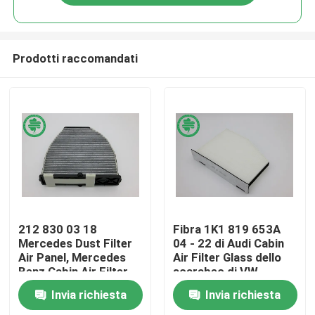
Prodotti raccomandati
Casa
212 830 03 18
Fibra 1K1 819 653A
Mercedes Dust Filter
04 - 22 di Audi Cabin
Air Panel, Mercedes
Air Filter Glass dello
Prodotti
Benz Cabin Air Filter
scarabeo di VW
Invia richiesta
Invia richiesta
Video