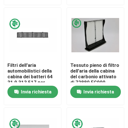
Circa noi
Giro della fabbrica
Controllo di qualità
Filtri dell'aria
Tessuto pieno di filtro
Contattici
automobilistici della
dell'aria della cabina
cabina dei batteri 64
del carbonio attivato
31 9 313 517 per
di 72880 FG000
BMW 2006 - 2016
Subaru
Notizie
Invia richiesta
Invia richiesta
Filtri dell'aria del motore per veicoli
Filtri dell'aria automobilistici della cabina