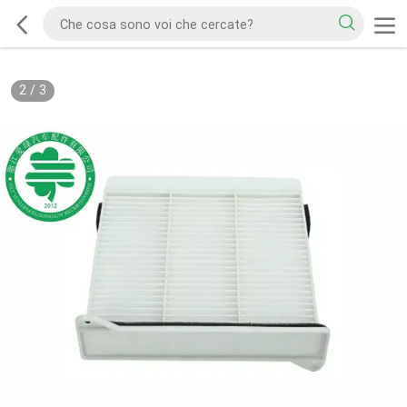
2
/
3